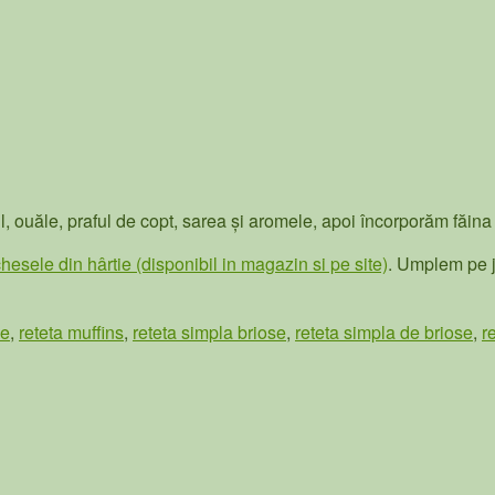
, ouăle, praful de copt, sarea și aromele, apoi încorporăm făina ș
hesele din hârtie (disponibil in magazin si pe site)
. Umplem pe j
se
,
reteta muffins
,
reteta simpla briose
,
reteta simpla de briose
,
r