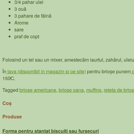
3/4 pahar ulei
3 ouă
3 pahare de făină
Arome
sare
praf de copt
Folosind un tel sau un mixer, amestecăm iaurtul, zahărul, uleiul
În
tava (disponibil in magazin si pe site)
pentru brioșe punem
c
150ͦC.
Tagged
briose americane
,
briose oana
,
muffins
,
reteta de brio
Coș
Produse
Forma pentru stantat biscuiti sau fursecuri