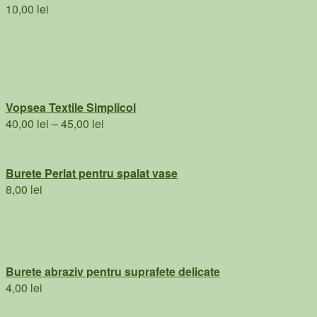
10,00
lei
Vopsea Textile Simplicol
Interval
40,00
lei
–
45,00
lei
de
prețuri:
40,00 lei
Burete Perlat pentru spalat vase
până
8,00
lei
la
45,00 lei
Burete abraziv pentru suprafete delicate
4,00
lei