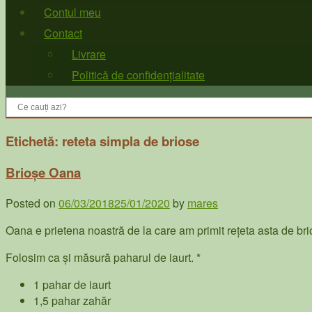
Contul meu
Contact
Livrare
Politică de confidențialitate
Etichetă:
reteta simpla de briose
Brioșe Oana
Posted on
06/03/2018
25/01/2020
by
mares
Oana e prietena noastră de la care am primit rețeta asta de br
Folosim ca și măsură paharul de iaurt. *
1 pahar de iaurt
1,5 pahar zahăr