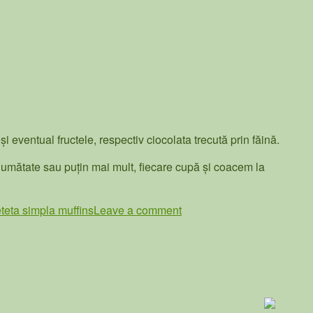
i eventual fructele, respectiv ciocolata trecută prin făină.
umătate sau puțin mai mult, fiecare cupă și coacem la
eteta simpla muffins
Leave a comment