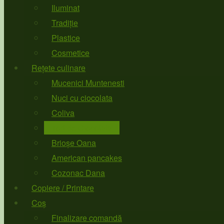
Iluminat
Tradiție
Plastice
Cosmetice
Rețete culinare
Mucenici Muntenesti
Nuci cu ciocolata
Coliva
Tort de Ciocolata
Brioșe Oana
American pancakes
Cozonac Dana
Copiere / Printare
Coș
Finalizare comandă