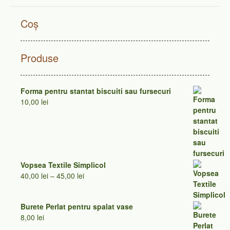
Coș
Produse
Forma pentru stantat biscuiti sau fursecuri
10,00
lei
Vopsea Textile Simplicol
Interval
40,00
lei
–
45,00
lei
de
prețuri:
Burete Perlat pentru spalat vase
40,00 lei
8,00
lei
până
la