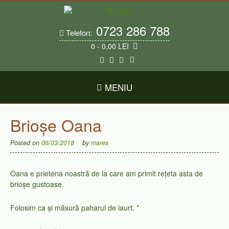
Skip
to
content
0723 286 788
Telefon:
0
- 0,00 LEI
MENIU
Brioșe Oana
Posted on
06/03/2018
by
mares
Oana e prietena noastră de la care am primit rețeta asta de
brioșe gustoase.
Folosim ca și măsură paharul de iaurt. *