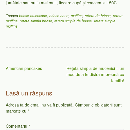
jumătate sau puțin mai mult, fiecare cupă și coacem la 150ͦC.
Tagged
briose americane
,
briose oana
,
muffins
,
reteta de briose
,
reteta
muffins
,
reteta simpla briose
,
reteta simpla de briose
,
reteta simpla
muffins
Navigare
American pancakes
Rețeta simplă de mucenici – un
în
mod de a te distra împreună cu
familia!
articole
Lasă un răspuns
Adresa ta de email nu va fi publicată.
Câmpurile obligatorii sunt
marcate cu
*
Comentariu
*