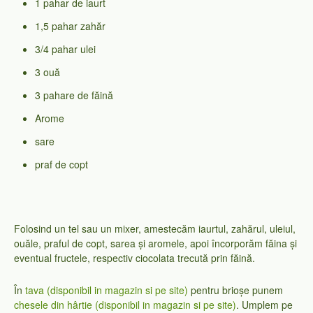
1 pahar de iaurt
1,5 pahar zahăr
3/4 pahar ulei
3 ouă
3 pahare de făină
Arome
sare
praf de copt
Folosind un tel sau un mixer, amestecăm iaurtul, zahărul, uleiul,
ouăle, praful de copt, sarea și aromele, apoi încorporăm făina și
eventual fructele, respectiv ciocolata trecută prin făină.
În
tava (disponibil in magazin si pe site)
pentru brioșe punem
chesele din hârtie (disponibil in magazin si pe site)
. Umplem pe