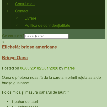
Contul meu
Contact
Livrare
Politică de confidențialitate
Ce cauți azi?
×
Etichetă:
briose americane
Brioșe Oana
Posted on
06/03/2018
25/01/2020
by
mares
Oana e prietena noastră de la care am primit rețeta asta de
brioșe gustoase.
Folosim ca și măsură paharul de iaurt. *
1 pahar de iaurt
1,5 pahar zahăr