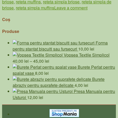
briose
,
reteta muffins
,
reteta simpla briose
,
reteta simpla de
briose
,
reteta simpla muffins
Leave a comment
Coș
Produse
Forma
pentru stantat biscuiti sau fursecuri
10,00
lei
Vopsea Textile Simplicol
Interval
40,00
lei
–
45,00
lei
de
Burete Perlat pentru
prețuri:
spalat vase
8,00
lei
40,00 lei
Burete
până
abraziv pentru suprafete delicate
4,00
lei
la
Presa Manuala pentru
45,00 lei
Usturoi
12,00
lei