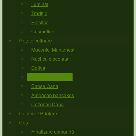
Iluminat
Tradiție
Plastice
Cosmetice
Rețete culinare
Mucenici Muntenesti
Nuci cu ciocolata
Coliva
Tort de Ciocolata
Brioșe Oana
American pancakes
Cozonac Dana
Copiere / Printare
Coș
Finalizare comandă