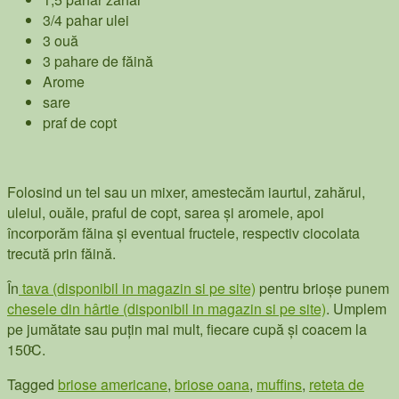
3/4 pahar ulei
3 ouă
3 pahare de făină
Arome
sare
praf de copt
Folosind un tel sau un mixer, amestecăm iaurtul, zahărul,
uleiul, ouăle, praful de copt, sarea și aromele, apoi
încorporăm făina și eventual fructele, respectiv ciocolata
trecută prin făină.
În
tava (disponibil in magazin si pe site)
pentru brioșe punem
chesele din hârtie (disponibil in magazin si pe site)
. Umplem
pe jumătate sau puțin mai mult, fiecare cupă și coacem la
150ͦC.
Tagged
briose americane
,
briose oana
,
muffins
,
reteta de