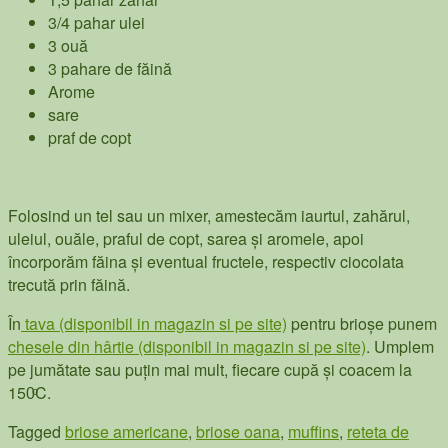
3/4 pahar ulei
3 ouă
3 pahare de făină
Arome
sare
praf de copt
Folosind un tel sau un mixer, amestecăm iaurtul, zahărul,
uleiul, ouăle, praful de copt, sarea și aromele, apoi
încorporăm făina și eventual fructele, respectiv ciocolata
trecută prin făină.
În
tava (disponibil in magazin si pe site)
pentru brioșe punem
chesele din hârtie (disponibil in magazin si pe site)
. Umplem
pe jumătate sau puțin mai mult, fiecare cupă și coacem la
150ͦC.
Tagged
briose americane
,
briose oana
,
muffins
,
reteta de