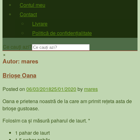
Contul meu
Contact
Livrare
Politică de confidențialitate
Ce cauți azi?
×
Autor:
mares
Brioșe Oana
Posted on
06/03/2018
25/01/2020
by
mares
Oana e prietena noastră de la care am primit rețeta asta de
brioșe gustoase.
Folosim ca și măsură paharul de iaurt. *
1 pahar de iaurt
1,5 pahar zahăr