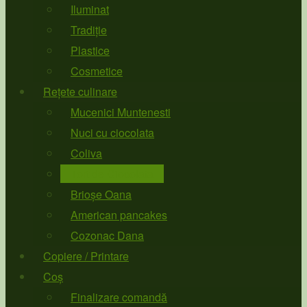
Iluminat
Tradiție
Plastice
Cosmetice
Rețete culinare
Mucenici Muntenesti
Nuci cu ciocolata
Coliva
Tort de Ciocolata
Brioșe Oana
American pancakes
Cozonac Dana
Copiere / Printare
Coș
Finalizare comandă