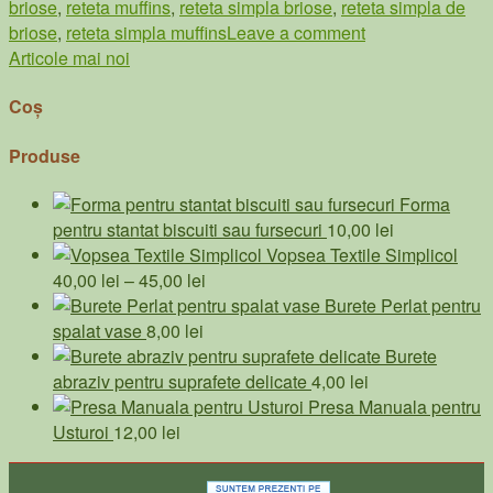
briose
,
reteta muffins
,
reteta simpla briose
,
reteta simpla de
briose
,
reteta simpla muffins
Leave a comment
Navigare
Articole mai noi
în
Coș
articole
Produse
Forma
pentru stantat biscuiti sau fursecuri
10,00
lei
Vopsea Textile Simplicol
Interval
40,00
lei
–
45,00
lei
de
Burete Perlat pentru
prețuri:
spalat vase
8,00
lei
40,00 lei
Burete
până
abraziv pentru suprafete delicate
4,00
lei
la
Presa Manuala pentru
45,00 lei
Usturoi
12,00
lei