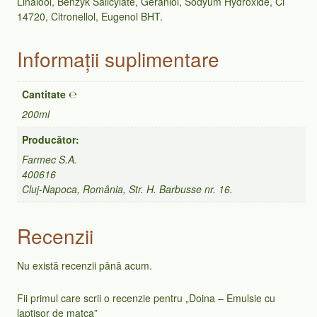
Linalool, Benzyk Salicylate, Geraniol, Sodyum Hydroxide, Cl
14720, Citronellol, Eugenol BHT.
Informații suplimentare
Cantitate ℮
200ml
Producător:
Farmec S.A.
400616
Cluj-Napoca, România, Str. H. Barbusse nr. 16.
Recenzii
Nu există recenzii până acum.
Fii primul care scrii o recenzie pentru „Doina – Emulsie cu
laptisor de matca”