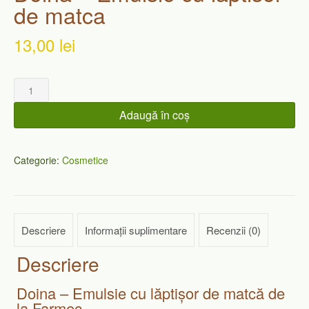
de matca
13,00
lei
Cantitate
Doina
-
Adaugă în coș
Emulsie
cu
laptisor
Categorie:
Cosmetice
de
matca
Descriere
Informații suplimentare
Recenzii (0)
Descriere
Doina – Emulsie cu lăptișor de matcă de
la Farmec