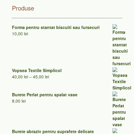
Produse
Forma pentru stantat biscuiti sau fursecuri
10,00
lei
Vopsea Textile Simplicol
Interval
40,00
lei
–
45,00
lei
de
prețuri:
Burete Perlat pentru spalat vase
40,00 lei
8,00
lei
până
la
45,00 lei
Burete abraziv pentru suprafete delicate