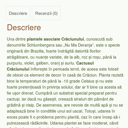
Descriere
Recenzii (0)
Descriere
Una dintre
plantele asociate Crăciunului
, cunoscută sub
denumirile Schlumbergera sau „Nu Ma Deranja”, este o specie
originară din Brazilia, foarte îndrăgită datorită florilor
atrăgătoare, cu nuanțe variate, de la alb, roz și roșu, până la
purpuriu, violet, galben, oranj și auriu.
Cactusul
Crăciunului
înflorește în perioada iernii, de aceea este folosit
de obicei ca element de decor în casă de Crăciun. Planta rezistă
bine la temperaturi de până la -10 grade Celsius și nu este
foarte pretențioasă în privința solului, dar ar fi bine ca acesta să
fie ușor drenat. Cumpără un substrat special preparat pentru
cactuși, iar dacă nu găsești, creează straturi din pământ de
grădină și nisip. De asemenea, are nevoie de multă apă și nu se
adaptează bine în conditiile unui sol uscat. Totuși, udarea în
exces poate fi o problema pentru plantă, caz în care încep să-i
putrezească rădăcinile. Udarea plantei se face moderat, când