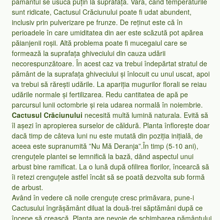
pământul se usucă puțin la suprafață. Vara, când temperaturile
sunt ridicate, Cactusul Crăciunului poate fi udat abundent,
inclusiv prin pulverizare pe frunze. De reținut este că în
perioadele în care umiditatea din aer este scăzută pot apărea
păianjenii roșii. Altă problema poate fi mucegaiul care se
formează la suprafața ghiveciului din cauza udării
necorespunzătoare. În acest caz va trebui îndepărtat stratul de
pământ de la suprafața ghiveciului și înlocuit cu unul uscat, apoi
va trebui să rărești udările. La apariția mugurilor florali se reiau
udările normale și fertilizarea. Redu cantitatea de apă pe
parcursul lunii octombrie și reia udarea normală în noiembrie.
Cactusul Crăciunului
necesită multă lumină naturala. Evită să
îl așezi în apropierea surselor de căldură. Planta înflorește doar
dacă timp de câteva luni nu este mutată din poziția inițială, de
aceea este supranumită ”Nu Mă Deranja”.În timp (5-10 ani),
crenguțele plantei se lemnifică la bază, dând aspectul unui
arbust bine ramificat. La o lună după ofilirea florilor, încearcă să
îi retezi crenguțele astfel încât să se poată dezvolta sub formă
de arbust.
Având în vedere că noile crenguțe cresc primăvara, pune-i
Cactusului îngrășământ diluat la două-trei săptămâni după ce
începe să crească. Planta are nevoie de schimbarea pământului