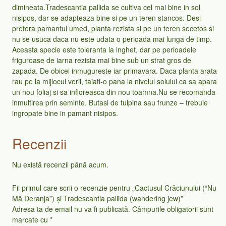
dimineata.Tradescantia pallida se cultiva cel mai bine in sol
nisipos, dar se adapteaza bine si pe un teren stancos. Desi
prefera pamantul umed, planta rezista si pe un teren secetos si
nu se usuca daca nu este udata o perioada mai lunga de timp.
Aceasta specie este toleranta la inghet, dar pe perioadele
friguroase de iarna rezista mai bine sub un strat gros de
zapada. De obicei inmugureste iar primavara. Daca planta arata
rau pe la mijlocul verii, taiati-o pana la nivelul solului ca sa apara
un nou foliaj si sa infloreasca din nou toamna.Nu se recomanda
inmultirea prin seminte. Butasi de tulpina sau frunze – trebuie
ingropate bine in pamant nisipos.
Recenzii
Nu există recenzii până acum.
Fii primul care scrii o recenzie pentru „Cactusul Crăciunului (“Nu
Mă Deranja”) și Tradescantia pallida (wandering jew)”
Adresa ta de email nu va fi publicată.
Câmpurile obligatorii sunt
marcate cu
*