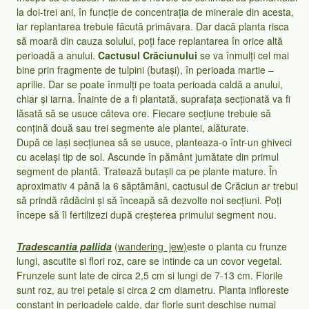
la doi-trei ani, în funcție de concentrația de minerale din acesta,
iar replantarea trebuie făcută primăvara. Dar dacă planta risca
să moară din cauza solului, poți face replantarea în orice altă
perioadă a anului.
Cactusul Crăciunului
se va înmulți cel mai
bine prin fragmente de tulpini (butași), în perioada martie –
aprilie. Dar se poate înmulți pe toata perioada caldă a anului,
chiar și iarna. Înainte de a fi plantată, suprafața secționată va fi
lăsată să se usuce câteva ore. Fiecare secțiune trebuie să
conțină două sau trei segmente ale plantei, alăturate.
După ce lași secțiunea să se usuce, planteaza-o într-un ghiveci
cu același tip de sol. Ascunde în pământ jumătate din primul
segment de plantă. Tratează butașii ca pe plante mature. În
aproximativ 4 până la 6 săptămâni, cactusul de Crăciun ar trebui
să prindă rădăcini și să înceapă să dezvolte noi secțiuni. Poți
începe să îl fertilizezi după creșterea primului segment nou.
Tradescantia pallida
(
wandering jew)
este o planta cu frunze
lungi, ascutite si flori roz, care se intinde ca un covor vegetal.
Frunzele sunt late de circa 2,5 cm si lungi de 7-13 cm. Florile
sunt roz, au trei petale si circa 2 cm diametru. Planta infloreste
constant in perioadele calde, dar florle sunt deschise numai