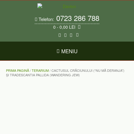
Skip
to
content
0723 286 788
Telefon:
0
- 0,00 LEI
MENIU
PRIMA PAGINĂ
/
TERARIUM
/ CACTUSUL CRĂCIUNULUI (“NU MĂ DERANJA”)
ȘI TRADESCANTIA PALLIDA (WANDERING JEW)