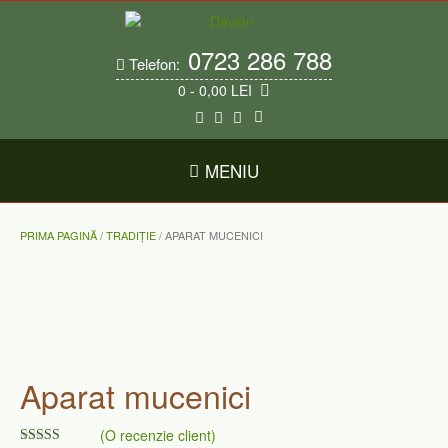
Skip
to
content
0723 286 788
Telefon:
0
- 0,00 LEI
MENIU
PRIMA PAGINĂ
/
TRADIȚIE
/ APARAT MUCENICI
Aparat mucenici
(O recenzie client)