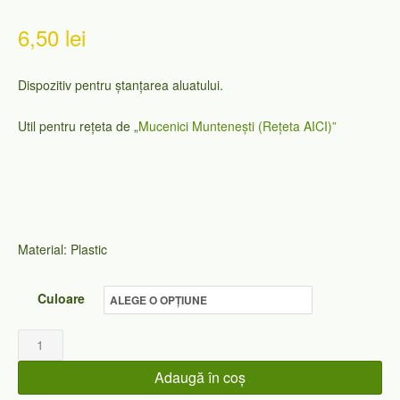
Evaluat la
5.00
din 5 pe
6,50
lei
baza unei
singure
evaluări
Dispozitiv pentru ștanțarea aluatului.
Util pentru rețeta de „
Mucenici Muntenești (Rețeta AICI)”
Material: Plastic
Culoare
Cantitate
Aparat
Adaugă în coș
mucenici