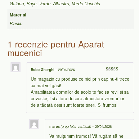
Galben, Roșu, Verde, Albastru, Verde Deschis
Material
Plastic
1 recenzie pentru
Aparat
mucenici
Bobo Gherghi
–
29/04/2026
Evaluat la
5
Un magazin cu produse ce nici prin cap nu-ti trece
din 5
ca mai vei găsi!
Amabilitatea domnilor de acolo te fac sa revii si sa
povestești si altora despre atmosfera vremurilor
de altădată desi sunt foarte tineri. Si frumosi
mares
(proprietar verificat)
–
29/04/2026
Va mulțumim frumos! Vă rugăm să ne