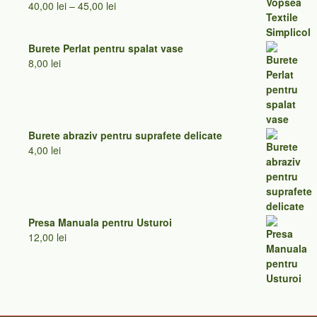
Interval
40,00
lei
–
45,00
lei
de
prețuri:
Burete Perlat pentru spalat vase
40,00 lei
8,00
lei
până
la
45,00 lei
Burete abraziv pentru suprafete delicate
4,00
lei
Presa Manuala pentru Usturoi
12,00
lei