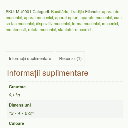
SKU:
MU0001
Categorii:
Bucătărie
,
Tradiție
Etichete:
aparat de
mucenici
,
aparat mucenici
,
aparat opturi
,
aparate mucenici
,
cum
sa fac mucenici
,
dispozitiv mucenici
,
forma mucenici
,
mucenici
,
muntenesti
,
reteta mucenici
,
stantator mucenici
Informații suplimentare
Recenzii (1)
Informații suplimentare
Greutate
0,1 kg
Dimensiuni
12 × 4 × 2 cm
Culoare