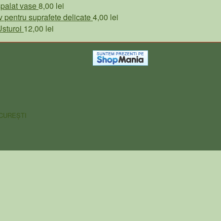
de
spalat vase
8,00
lei
prețuri:
v pentru suprafete delicate
4,00
lei
40,00 lei
sturoi
12,00
lei
până
la
45,00 lei
UCUREȘTI