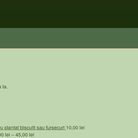
 ta.
 stantat biscuiti sau fursecuri
10,00
lei
Interval
00
lei
–
45,00
lei