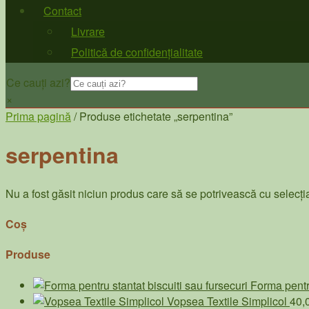
Contact
Livrare
Politică de confidențialitate
Ce cauți azi?
×
Prima pagină
/ Produse etichetate „serpentina”
serpentina
Nu a fost găsit niciun produs care să se potrivească cu selecția
Coș
Produse
Forma pentru
Vopsea Textile Simplicol
40,