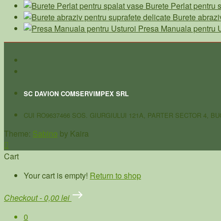
Burete Perlat pentru 
Burete abrazi
Presa Manuala pentru U
SC DAVION COMSERVIMPEX SRL
CUI RO9637466 SOS. GIURGIULUI 121A, PARTER SECTOR 4, B
Theme:
Sabino
by Kaira
Cart
Your cart is empty!
Return to shop
Checkout
-
0,00 lei
0