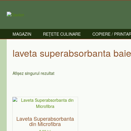
Skip
to
content
MAGAZIN
REȚETE CULINARE
COPIERE / PRINTA
laveta superabsorbanta bai
Afișez singurul rezultat
Laveta Superabsorbanta
din Microfibra