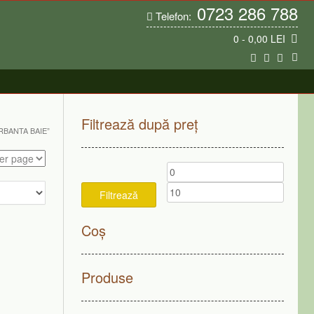
0723 286 788
Telefon:
0
- 0,00 LEI
Filtrează după preț
BANTA BAIE”
Preț
Preț
minim
maxim
Filtrează
Coș
Produse