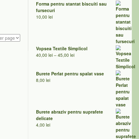
Forma pentru stantat biscuiti sau
fursecuri
10,00
lei
Vopsea Textile Simplicol
Interval
40,00
lei
–
45,00
lei
de
prețuri:
Burete Perlat pentru spalat vase
40,00 lei
8,00
lei
până
la
45,00 lei
Burete abraziv pentru suprafete
delicate
4,00
lei