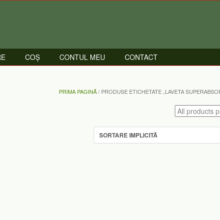
RE
COȘ
CONTUL MEU
CONTACT
e
PRIMA PAGINĂ
/ PRODUSE ETICHETATE „LAVETA SUPERABSOR