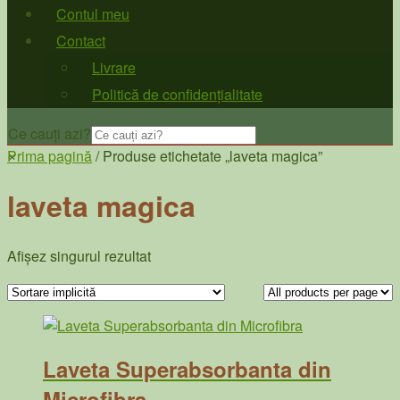
Contul meu
Contact
Livrare
Politică de confidențialitate
Ce cauți azi?
×
Prima pagină
/ Produse etichetate „laveta magica”
laveta magica
Afișez singurul rezultat
Laveta Superabsorbanta din
Microfibra