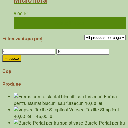
8,00
lei
Adaugă în coș
Filtrează după preț
Preț
Preț
minim
maxim
Filtrează
Coș
Produse
Forma
pentru stantat biscuiti sau fursecuri
10,00
lei
Vopsea Textile Simplicol
Interval
40,00
lei
–
45,00
lei
de
Burete Perlat pentru