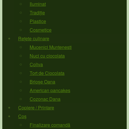
Iluminat
Tradiție
Plastice
Cosmetice
Rețete culinare
Mucenici Muntenesti
Nuci cu ciocolata
Coliva
Tort de Ciocolata
Brioșe Oana
American pancakes
Cozonac Dana
Copiere / Printare
Coș
Finalizare comandă