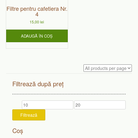
Filtre pentru cafetiera Nr.
4
15,00
lei
ADAUGĂ ÎN COȘ
Filtrează după preț
Preț
Preț
minim
maxim
Filtrează
Coș