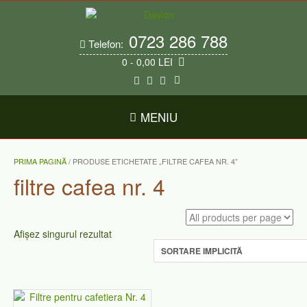
Skip
to
content
0723 286 788
Telefon:
0
- 0,00 LEI
MENIU
PRIMA PAGINĂ
/ PRODUSE ETICHETATE „FILTRE CAFEA NR. 4”
filtre cafea nr. 4
Afișez singurul rezultat