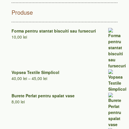
Produse
Forma pentru stantat biscuiti sau fursecuri
10,00
lei
Vopsea Textile Simplicol
Interval
40,00
lei
–
45,00
lei
de
prețuri:
Burete Perlat pentru spalat vase
40,00 lei
8,00
lei
până
la
45,00 lei