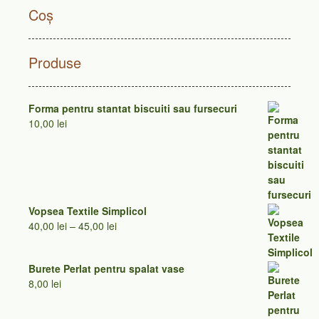
Coș
Produse
Forma pentru stantat biscuiti sau fursecuri
10,00
lei
Vopsea Textile Simplicol
Interval
40,00
lei
–
45,00
lei
de
prețuri:
Burete Perlat pentru spalat vase
40,00 lei
8,00
lei
până
la
45,00 lei