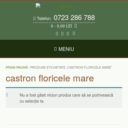
Skip
to
content
0723 286 788
Telefon:
0
- 0,00 LEI
MENIU
PRIMA PAGINĂ
/ PRODUSE ETICHETATE „CASTRON FLORICELE MARE”
castron floricele mare
Nu a fost găsit niciun produs care să se potrivească
cu selecția ta.