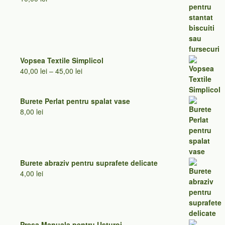
Vopsea Textile Simplicol
Interval
40,00
lei
–
45,00
lei
de
prețuri:
Burete Perlat pentru spalat vase
40,00 lei
8,00
lei
până
la
45,00 lei
Burete abraziv pentru suprafete delicate
4,00
lei
Presa Manuala pentru Usturoi