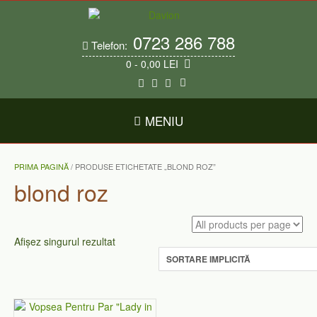
Skip
to
content
0723 286 788
Telefon:
0
- 0,00 LEI
MENIU
PRIMA PAGINĂ
/ PRODUSE ETICHETATE „BLOND ROZ”
blond roz
Afișez singurul rezultat
Acest