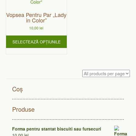
produs
are
Vopsea Pentru Par „Lady
mai
in Color”
multe
variații.
10,00
lei
Opțiunile
pot
SELECTEAZĂ OPȚIUNILE
fi
alese
în
pagina
produsului.
Coș
Produse
Forma pentru stantat biscuiti sau fursecuri
10,00
lei