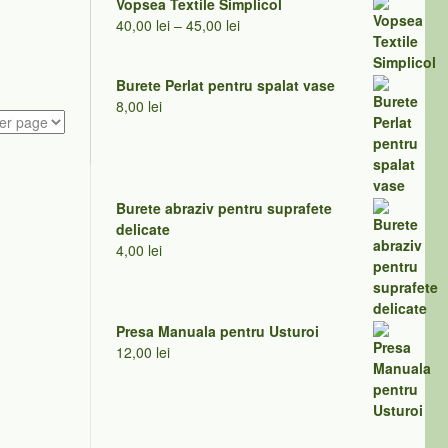
Vopsea Textile Simplicol
Interval
40,00
lei
–
45,00
lei
de
prețuri:
Burete Perlat pentru spalat vase
40,00 lei
8,00
lei
până
la
45,00 lei
Burete abraziv pentru suprafete
delicate
4,00
lei
Presa Manuala pentru Usturoi
12,00
lei