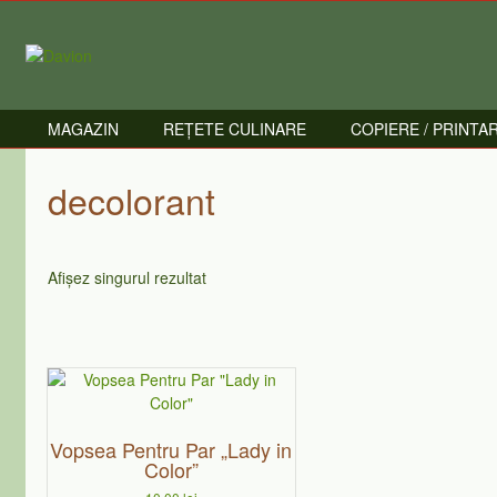
Skip
to
content
MAGAZIN
REȚETE CULINARE
COPIERE / PRINTA
decolorant
Afișez singurul rezultat
Acest
produs
are
Vopsea Pentru Par „Lady in
mai
Color”
multe
variații.