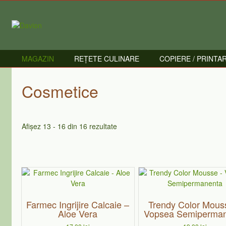
Skip
to
content
MAGAZIN
REȚETE CULINARE
COPIERE / PRINTA
Cosmetice
Afișez 13 - 16 din 16 rezultate
Acest
produs
are
Farmec Ingrijire Calcaie –
Trendy Color Mous
mai
Aloe Vera
Vopsea Semiperma
multe
variații.