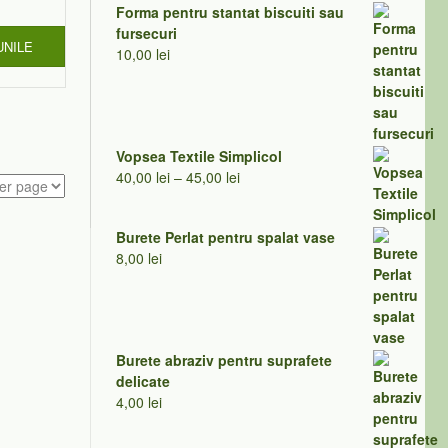
Forma pentru stantat biscuiti sau
fursecuri
UNILE
10,00
lei
Vopsea Textile Simplicol
Interval
40,00
lei
–
45,00
lei
de
prețuri:
Burete Perlat pentru spalat vase
40,00 lei
8,00
lei
până
la
45,00 lei
Burete abraziv pentru suprafete
delicate
4,00
lei