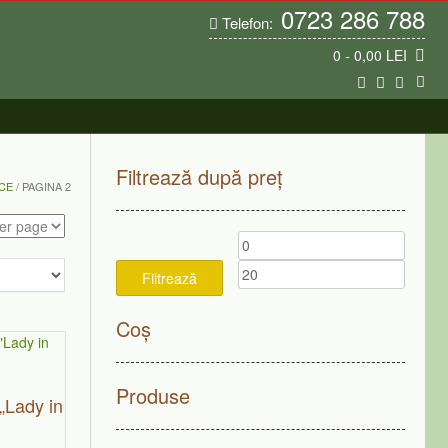
0723 286 788
Telefon:
0
- 0,00 LEI
Filtrează după preț
CE
/ PAGINA 2
Preț
Preț
minim
maxim
Filtrează
Coș
Produse
„Lady in