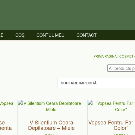
RE
COȘ
CONTUL MEU
CONTACT
PRIMA PAGINĂ
/
COSMETI
Acest
produs
are
se –
V-Silentium Ceara
Vopsea Pentru Par 
mai
nenta
Depilatoare – Miele
Color”
multe
variații.